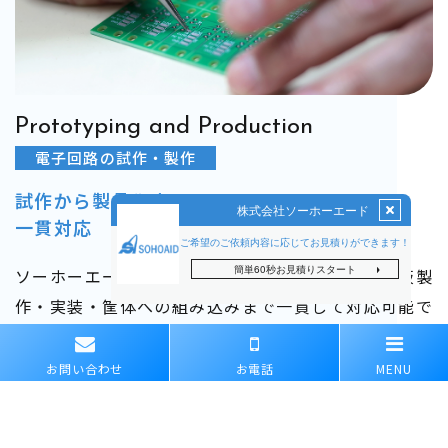
Prototyping and Production
電子回路の試作・製作
試作から製品化まで、
​​​​​​​一貫対応
ソーホーエードでは、設計した回路をもとに、基板製
作・実装・筐体への組み込みまで一貫して対応可能で
す。
動作確認用の試作から、少量生産・継続的な製作にも
お問い合わせ
お電話
MENU
柔軟に対応いたします。​​​​​​​